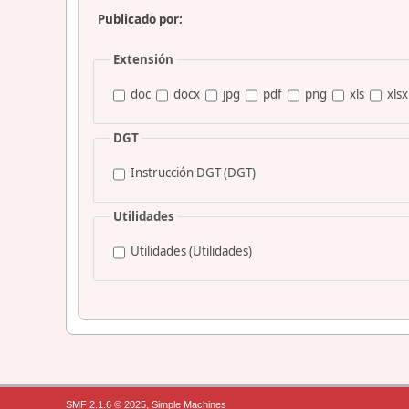
Publicado por:
Extensión
doc
docx
jpg
pdf
png
xls
xlsx
DGT
Instrucción DGT (DGT)
Utilidades
Utilidades (Utilidades)
,
SMF 2.1.6 © 2025
Simple Machines