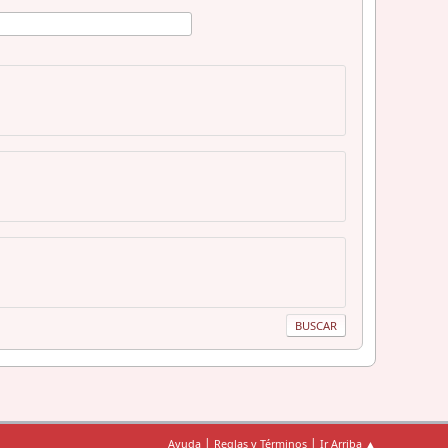
|
|
Ayuda
Reglas y Términos
Ir Arriba ▲