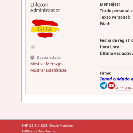
Dikxon
Mensajes:
Administrador
Título personali
Texto Personal:
Edad:
Fecha de registro
Hora Local:
Última vez activ
Desconectado
Mostrar Mensajes
Mostrar Estadísticas
Firma:
Tened cuidado ah
APP GDA
,
SMF 2.1.6 © 2025
Simple Machines
for
SMFAds
Free Forums