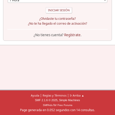
¿Olvidaste tu contraseña?
¿No te ha llegado el correo de activación?
¿No tienes cuenta?
Regístrate
.
|
|
Ayuda
Reglas y Términos
Ir Arriba ▲
,
SMF 2.1.6 © 2025
Simple Machines
for
SMFAds
Free Forums
Page generada en 0.052 segundos con 14 consultas.