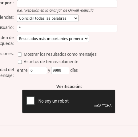
r por::
p.e.
"Rebelión en la Granja" de Orwell -película
dencias:
usuario:
rden de
squeda:
ciones:
Mostrar los resultados como mensajes
Asuntos de temas solamente
dad del
entre
y
días
ensaje:
Verificación: