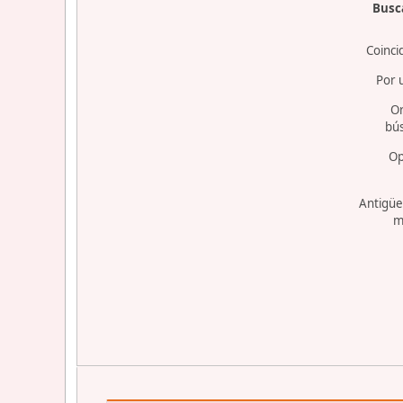
Busca
Coinci
Por 
O
bú
Op
Antigüe
m