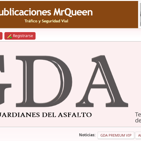
Registrarse
Te
de
Noticias:
GDA PREMIUM VIP
A