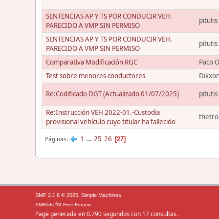
SENTENCIAS AP Y TS POR CONDUCIR VEH.
pitutis
PARECIDO A VMP SIN PERMISO
SENTENCIAS AP Y TS POR CONDUCIR VEH.
pitutis
PARECIDO A VMP SIN PERMISO
Comparativa Modificación RGC
Paco 
Test sobre menores conductores
Dikxo
Re:Codificado DGT (Actualizado 01/07/2025)
pitutis
Re:Instrucción VEH 2022-01.-Custodia
thetr
provisional vehículo cuyo titular ha fallecido
1
...
25
26
Páginas
27
,
SMF 2.1.6 © 2025
Simple Machines
for
SMFAds
Free Forums
Page generada en 0.790 segundos con 17 consultas.