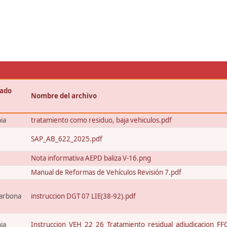
cado
Nombre del archivo
ia
tratamiento como residuo, baja vehiculos.pdf
SAP_AB_622_2025.pdf
Nota informativa AEPD baliza V-16.png
Manual de Reformas de Vehículos Revisión 7.pdf
narbona
instruccion DGT 07 LIE(38-92).pdf
ia
Instruccion_VEH_22_26_Tratamiento_residual_adjudicacion_FF