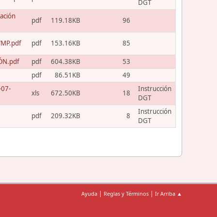
DGT
ación
pdf
119.18KB
96
VMP.pdf
pdf
153.16KB
85
ÓN.pdf
pdf
604.38KB
53
pdf
86.51KB
49
-07-
Instrucción
xls
672.50KB
18
DGT
Instrucción
pdf
209.32KB
8
DGT
|
|
Ayuda
Reglas y Términos
Ir Arriba ▲