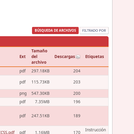
BÚSQUEDA DE ARCHIVOS
FILTRADO POR
Tamaño
Ext
del
Descargas
Etiquetas
archivo
pdf
297.18KB
204
pdf
115.73KB
203
png
547.30KB
200
pdf
7.35MB
196
pdf
247.51KB
189
Instrucción
CCSS.pdf
pdf
1.16MB
170