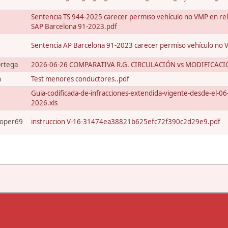
Sentencia TS 944-2025 carecer permiso vehículo no VMP en rel
SAP Barcelona 91-2023.pdf
Sentencia AP Barcelona 91-2023 carecer permiso vehículo no 
Ortega
2026-06-26 COMPARATIVA R.G. CIRCULACIÓN vs MODIFICACI
n
Test menores conductores..pdf
Guia-codificada-de-infracciones-extendida-vigente-desde-el-06
2026.xls
ooper69
instruccion V-16-31474ea38821b625efc72f390c2d29e9.pdf