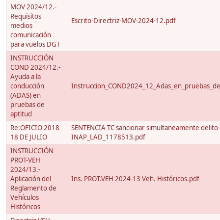
MOV 2024/12.-
Requisitos
Escrito-Directriz-MOV-2024-12.pdf
medios
comunicación
para vuelos DGT
INSTRUCCIÓN
COND 2024/12.-
Ayuda a la
conducción
Instruccion_COND2024_12_Adas_en_pruebas_de_a
(ADAS) en
pruebas de
aptitud
Re:OFICIO 2018
SENTENCIA TC sancionar simultaneamente delito e 
18 DE JULIO
INAP_LAD_1178513.pdf
INSTRUCCIÓN
PROT-VEH
2024/13.-
Aplicación del
Ins. PROT.VEH 2024-13 Veh. Históricos.pdf
Reglamento de
Vehículos
Históricos