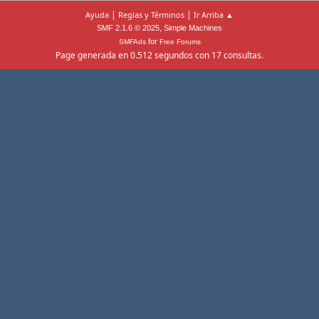
|
|
Ayuda
Reglas y Términos
Ir Arriba ▲
,
SMF 2.1.6 © 2025
Simple Machines
for
SMFAds
Free Forums
Page generada en 0.512 segundos con 17 consultas.