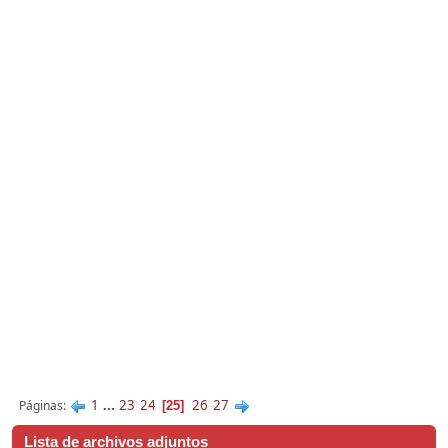
1
...
23
24
26
27
Páginas
25
Lista de archivos adjuntos