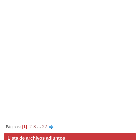
2
3
...
27
Páginas
1
Lista de archivos adjuntos