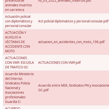
presencia de
ns_03_2022_animales_muertos.pdf
animales muertos
en carretera
Actuación policial
con diplomáticos y
Act policial diplomaticos y personal consular.pdf
personal consular
ACTUACIÓN Y
AUXILIO A
VÍCTIMAS DE
actuacion_en_accidentes_con_moto_198.pdf
ACCIDENTE CON
MOTO
ACTUACIONES
CON VMP. ESCUELA
ACTUACIONES CON VMP.pdf
DE TRAFICO GC
Acuerdo Ministerio
del Interior,
Sindicatos Policía
Acuerdo entre MIR, Sindicatos PN y Asociacion
Nacional y
GC.pdf
Asociaciones
profesionales
Guardia Ci
ACUERDO