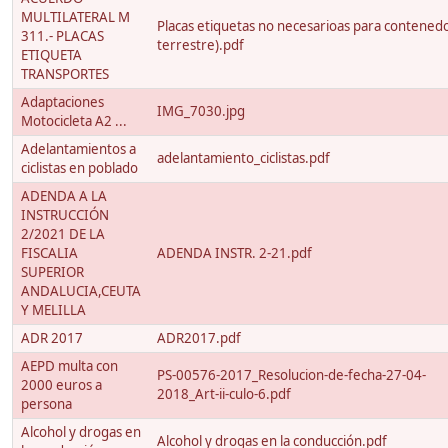
MULTILATERAL M
Placas etiquetas no necesarioas para contenedo
311.- PLACAS
terrestre).pdf
ETIQUETA
TRANSPORTES
Adaptaciones
IMG_7030.jpg
Motocicleta A2 ...
Adelantamientos a
adelantamiento_ciclistas.pdf
ciclistas en poblado
ADENDA A LA
INSTRUCCIÓN
2/2021 DE LA
FISCALIA
ADENDA INSTR. 2-21.pdf
SUPERIOR
ANDALUCIA,CEUTA
Y MELILLA
ADR 2017
ADR2017.pdf
AEPD multa con
PS-00576-2017_Resolucion-de-fecha-27-04-
2000 euros a
2018_Art-ii-culo-6.pdf
persona
Alcohol y drogas en
Alcohol y drogas en la conducción.pdf