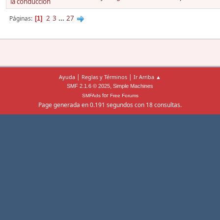
la conducción
2
3
...
27
Páginas
1
|
|
Ayuda
Reglas y Términos
Ir Arriba ▲
,
SMF 2.1.6 © 2025
Simple Machines
for
SMFAds
Free Forums
Page generada en 0.191 segundos con 18 consultas.