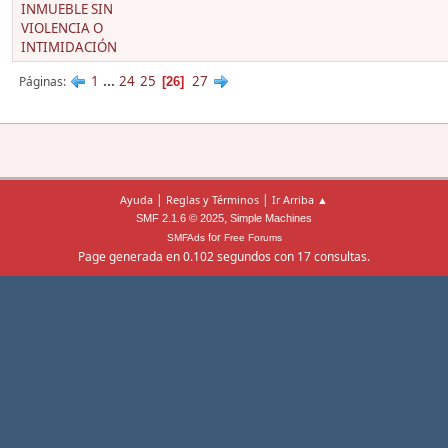
INMUEBLE SIN
VIOLENCIA O
INTIMIDACIÓN
1
...
24
25
27
Páginas
26
|
|
Ayuda
Reglas y Términos
Ir Arriba ▲
,
SMF 2.1.6 © 2025
Simple Machines
for
SMFAds
Free Forums
Page generada en 0.102 segundos con 17 consultas.