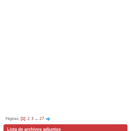
2
3
...
27
Páginas
1
Lista de archivos adjuntos