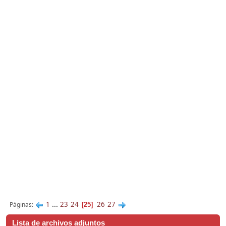
1
...
23
24
26
27
Páginas
25
Lista de archivos adjuntos