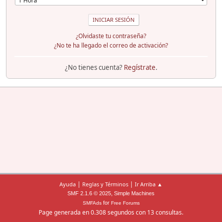
¿Olvidaste tu contraseña?
¿No te ha llegado el correo de activación?
¿No tienes cuenta?
Regístrate
.
|
|
Ayuda
Reglas y Términos
Ir Arriba ▲
,
SMF 2.1.6 © 2025
Simple Machines
for
SMFAds
Free Forums
Page generada en 0.308 segundos con 13 consultas.