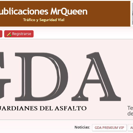
Registrarse
Te
de
Noticias:
GDA PREMIUM VIP
A