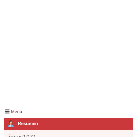
Menú
Resumen
jesus1971