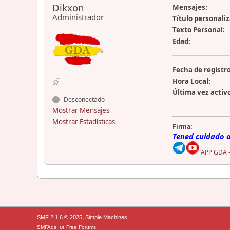
Dikxon
Mensajes:
Administrador
Título personali
Texto Personal:
Edad:
Fecha de registro
Hora Local:
Última vez activ
Desconectado
Mostrar Mensajes
Mostrar Estadísticas
Firma:
Tened cuidado ah
APP GDA
,
SMF 2.1.6 © 2025
Simple Machines
for
SMFAds
Free Forums