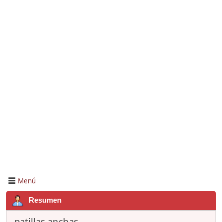
Menú
Resumen
patillas anchas