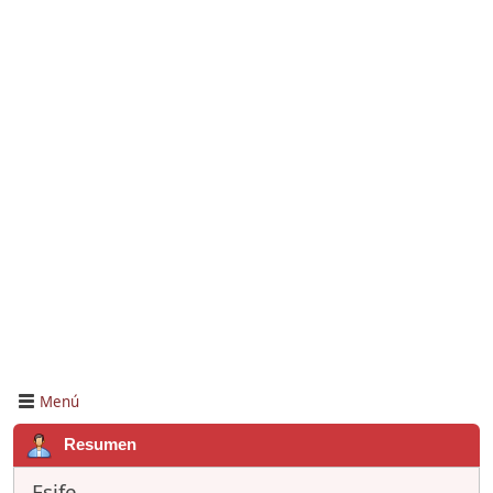
Menú
Resumen
Esife