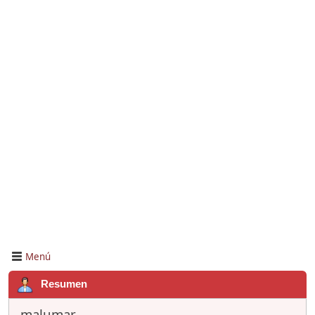
Menú
Resumen
malumar