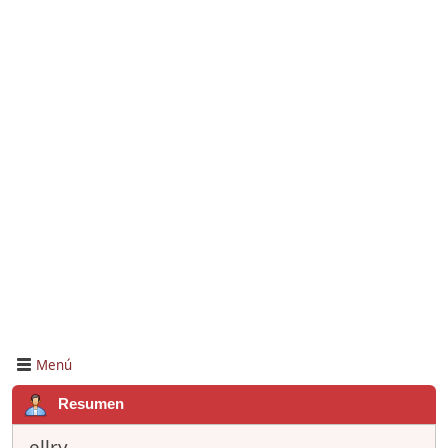
Menú
Resumen
ellry