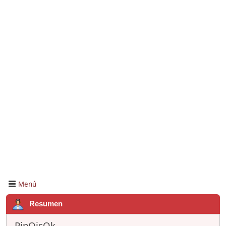
Menú
Resumen
PipOisOk