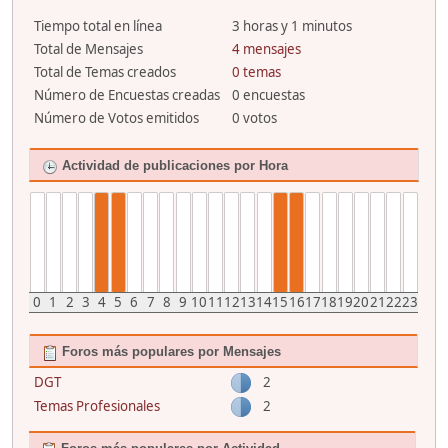
Tiempo total en línea
3 horas y 1 minutos
Total de Mensajes
4 mensajes
Total de Temas creados
0 temas
Número de Encuestas creadas
0 encuestas
Número de Votos emitidos
0 votos
Actividad de publicaciones por Hora
0
1
2
3
4
5
6
7
8
9
10
11
12
13
14
15
16
17
18
19
20
21
22
23
Foros más populares por Mensajes
DGT
2
Temas Profesionales
2