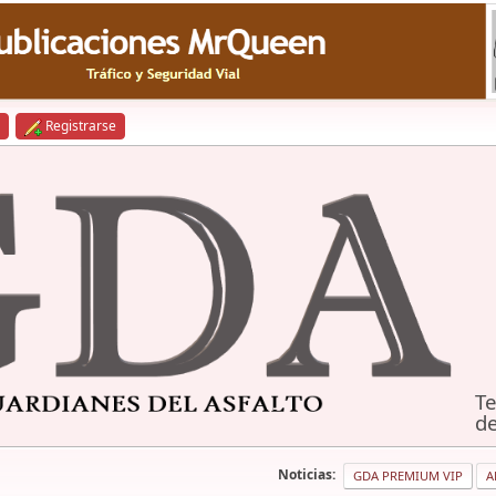
Registrarse
Te
de
Noticias:
GDA PREMIUM VIP
A