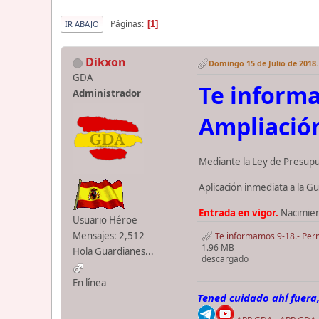
Páginas
1
IR ABAJO
Dikxon
Domingo 15 de Julio de 2018.
GDA
Te inform
Administrador
Ampliación
Mediante la Ley de Presupu
Aplicación inmediata a la G
Entrada en vigor.
Nacimien
Usuario Héroe
Mensajes: 2,512
Te informamos 9-18.- Perm
1.96 MB
Hola Guardianes...
descargado
En línea
Tened cuidado ahí fuera,