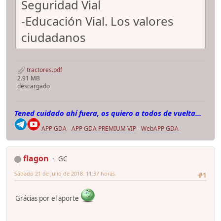
Seguridad Vial
-Educación Vial. Los valores
ciudadanos
tractores.pdf
2.91 MB
descargado
Tened cuidado ahí fuera, os quiero a todos de vuelta...
APP GDA
-
APP GDA PREMIUM VIP
-
WebAPP GDA
flagon
GC
Sábado 21 de Julio de 2018. 11:37 horas.
#1
Grácias por el aporte