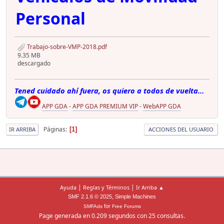
Personal
Trabajo-sobre-VMP-2018.pdf
9.35 MB
descargado
Tened cuidado ahí fuera, os quiero a todos de vuelta...
APP GDA
-
APP GDA PREMIUM VIP
-
WebAPP GDA
Páginas
1
IR ARRIBA
ACCIONES DEL USUARIO
|
|
Ayuda
Reglas y Términos
Ir Arriba ▲
,
SMF 2.1.6 © 2025
Simple Machines
for
SMFAds
Free Forums
Page generada en 0.209 segundos con 25 consultas.