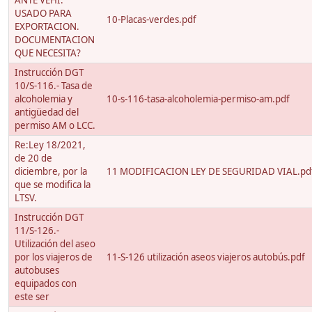
ANTE VEHI.
USADO PARA
10-Placas-verdes.pdf
EXPORTACION.
DOCUMENTACION
QUE NECESITA?
Instrucción DGT
10/S-116.- Tasa de
alcoholemia y
10-s-116-tasa-alcoholemia-permiso-am.pdf
antigüedad del
permiso AM o LCC.
Re:Ley 18/2021,
de 20 de
diciembre, por la
11 MODIFICACION LEY DE SEGURIDAD VIAL.pd
que se modifica la
LTSV.
Instrucción DGT
11/S-126.-
Utilización del aseo
por los viajeros de
11-S-126 utilización aseos viajeros autobús.pdf
autobuses
equipados con
este ser