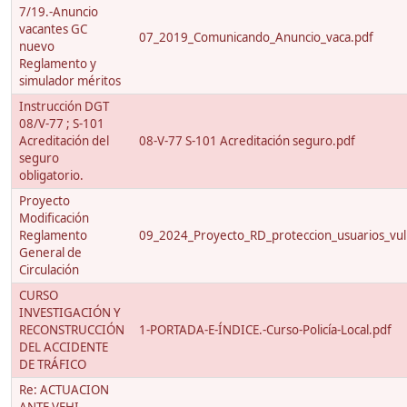
7/19.-Anuncio
vacantes GC
07_2019_Comunicando_Anuncio_vaca.pdf
nuevo
Reglamento y
simulador méritos
Instrucción DGT
08/V-77 ; S-101
Acreditación del
08-V-77 S-101 Acreditación seguro.pdf
seguro
obligatorio.
Proyecto
Modificación
Reglamento
09_2024_Proyecto_RD_proteccion_usuarios_vuln
General de
Circulación
CURSO
INVESTIGACIÓN Y
RECONSTRUCCIÓN
1-PORTADA-E-ÍNDICE.-Curso-Policía-Local.pdf
DEL ACCIDENTE
DE TRÁFICO
Re: ACTUACION