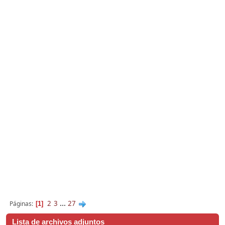
2
3
...
27
Páginas
1
Lista de archivos adjuntos