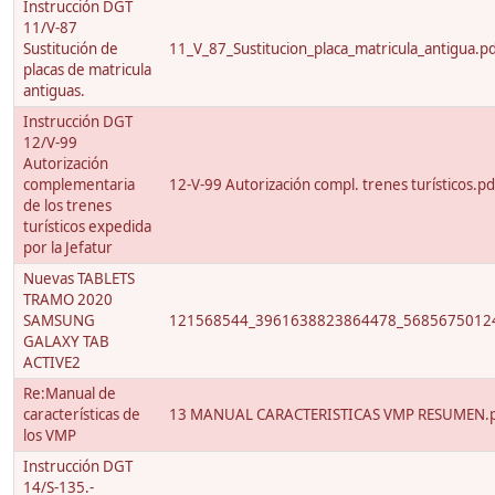
Instrucción DGT
11/V-87
Sustitución de
11_V_87_Sustitucion_placa_matricula_antigua.p
placas de matricula
antiguas.
Instrucción DGT
12/V-99
Autorización
complementaria
12-V-99 Autorización compl. trenes turísticos.pd
de los trenes
turísticos expedida
por la Jefatur
Nuevas TABLETS
TRAMO 2020
SAMSUNG
121568544_3961638823864478_56856750124
GALAXY TAB
ACTIVE2
Re:Manual de
características de
13 MANUAL CARACTERISTICAS VMP RESUMEN.
los VMP
Instrucción DGT
14/S-135.-