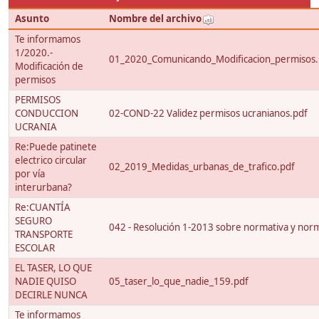
Asunto
Nombre del archivo
Te informamos
1/2020.-
01_2020_Comunicando_Modificacion_permisos.
Modificación de
permisos
PERMISOS
CONDUCCION
02-COND-22 Validez permisos ucranianos.pdf
UCRANIA
Re:Puede patinete
electrico circular
02_2019_Medidas_urbanas_de_trafico.pdf
por vía
interurbana?
Re:CUANTÍA
SEGURO
042 - Resolución 1-2013 sobre normativa y nor
TRANSPORTE
ESCOLAR
EL TASER, LO QUE
NADIE QUISO
05_taser_lo_que_nadie_159.pdf
DECIRLE NUNCA
Te informamos