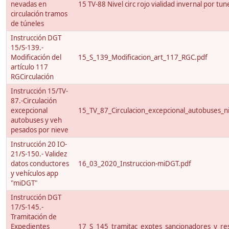
nevadas en
15 TV-88 Nivel circ rojo vialidad invernal por tun
circulación tramos
de túneles
Instrucción DGT
15/S-139.-
Modificación del
15_S_139_Modificacion_art_117_RGC.pdf
artículo 117
RGCirculación
Instrucción 15/TV-
87.-Circulación
excepcional
15_TV_87_Circulacion_excepcional_autobuses_ni
autobuses y veh
pesados por nieve
Instrucción 20 IO-
21/S-150.- Validez
datos conductores
16_03_2020_Instruccion-miDGT.pdf
y vehículos app
"miDGT"
Instrucción DGT
17/S-145.-
Tramitación de
Expedientes
17_S_145_tramitac_exptes_sancionadores_y_res