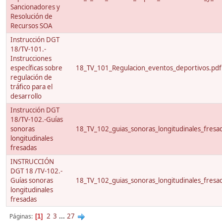
Sancionadores y
Resolución de
Recursos SOA
Instrucción DGT
18/TV-101.-
Instrucciones
específicas sobre
18_TV_101_Regulacion_eventos_deportivos.pdf
regulación de
tráfico para el
desarrollo
Instrucción DGT
18/TV-102.-Guías
sonoras
18_TV_102_guias_sonoras_longitudinales_fresa
longitudinales
fresadas
INSTRUCCIÓN
DGT 18 /TV-102.-
Guías sonoras
18_TV_102_guias_sonoras_longitudinales_fresa
longitudinales
fresadas
2
3
...
27
Páginas
1