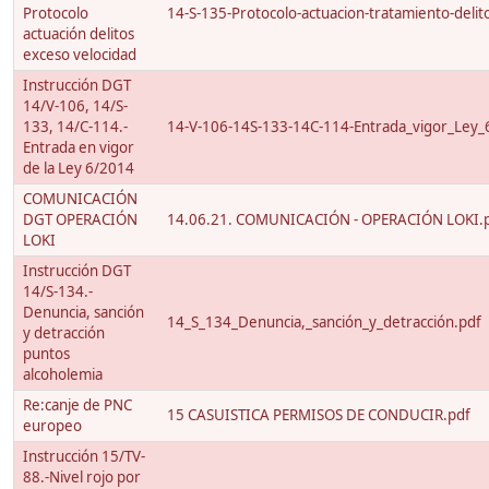
Protocolo
14-S-135-Protocolo-actuacion-tratamiento-delito
actuación delitos
exceso velocidad
Instrucción DGT
14/V-106, 14/S-
133, 14/C-114.-
14-V-106-14S-133-14C-114-Entrada_vigor_Ley_
Entrada en vigor
de la Ley 6/2014
COMUNICACIÓN
DGT OPERACIÓN
14.06.21. COMUNICACIÓN - OPERACIÓN LOKI.
LOKI
Instrucción DGT
14/S-134.-
Denuncia, sanción
14_S_134_Denuncia,_sanción_y_detracción.pdf
y detracción
puntos
alcoholemia
Re:canje de PNC
15 CASUISTICA PERMISOS DE CONDUCIR.pdf
europeo
Instrucción 15/TV-
88.-Nivel rojo por