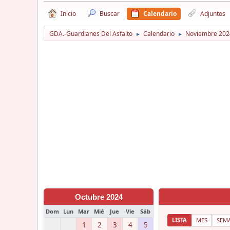
Inicio
Buscar
Calendario
Adjuntos
GDA.-Guardianes Del Asfalto
Calendario
Noviembre 202
►
►
Octubre 2024
Dom
Lun
Mar
Mié
Jue
Vie
Sáb
LISTA
MES
SEM
1
2
3
4
5