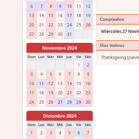
6
7
8
9
10
11
12
13
14
15
16
17
18
19
Cumpleaños
20
21
22
23
24
25
26
Miércoles 27 Nov
27
28
29
30
31
Días festivos
Noviembre 2024
Dom
Lun
Mar
Mié
Jue
Vie
Sáb
Thanksgiving (Juev
1
2
3
4
5
6
7
8
9
10
11
12
13
14
15
16
17
18
19
20
21
22
23
24
25
26
27
28
29
30
Diciembre 2024
Dom
Lun
Mar
Mié
Jue
Vie
Sáb
1
2
3
4
5
6
7