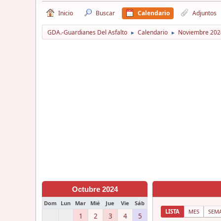
Inicio
Buscar
Calendario
Adjuntos
GDA.-Guardianes Del Asfalto
Calendario
Noviembre 202
►
►
Octubre 2024
Dom
Lun
Mar
Mié
Jue
Vie
Sáb
LISTA
MES
SEM
1
2
3
4
5