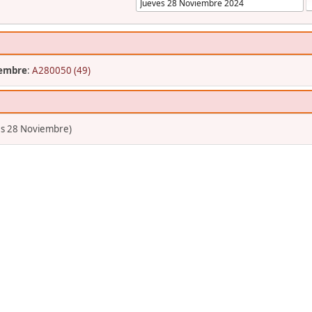
iembre
:
A280050 (49)
es 28 Noviembre)