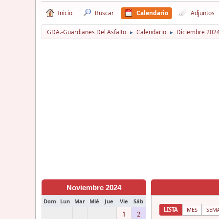
Inicio
Buscar
Calendario
Adjuntos
GDA.-Guardianes Del Asfalto
Calendario
Diciembre 202
►
►
Noviembre 2024
Dom
Lun
Mar
Mié
Jue
Vie
Sáb
LISTA
MES
SEM
1
2