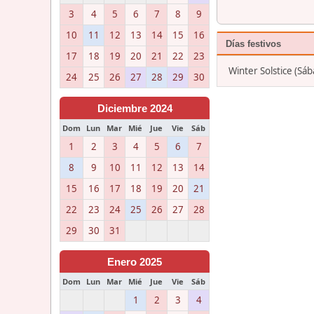
3
4
5
6
7
8
9
10
11
12
13
14
15
16
Días festivos
17
18
19
20
21
22
23
Winter Solstice (Sá
24
25
26
27
28
29
30
Diciembre 2024
Dom
Lun
Mar
Mié
Jue
Vie
Sáb
1
2
3
4
5
6
7
8
9
10
11
12
13
14
15
16
17
18
19
20
21
22
23
24
25
26
27
28
29
30
31
Enero 2025
Dom
Lun
Mar
Mié
Jue
Vie
Sáb
1
2
3
4