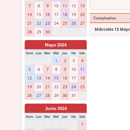
7
8
9
10
11
12
13
14
15
16
17
18
19
20
Cumpleaños
21
22
23
24
25
26
27
Miércoles 15 May
28
29
30
Mayo 2024
Dom
Lun
Mar
Mié
Jue
Vie
Sáb
1
2
3
4
5
6
7
8
9
10
11
12
13
14
15
16
17
18
19
20
21
22
23
24
25
26
27
28
29
30
31
Junio 2024
Dom
Lun
Mar
Mié
Jue
Vie
Sáb
1