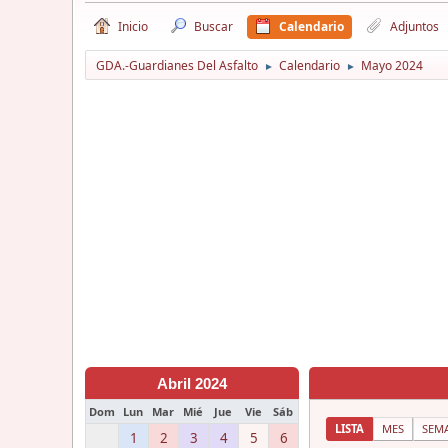
Inicio
Buscar
Calendario
Adjuntos
GDA.-Guardianes Del Asfalto
Calendario
Mayo 2024
►
►
Abril 2024
Dom
Lun
Mar
Mié
Jue
Vie
Sáb
LISTA
MES
SEM
1
2
3
4
5
6