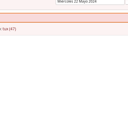
o
:
tux (47)