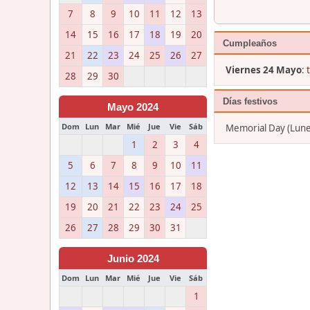
7
8
9
10
11
12
13
14
15
16
17
18
19
20
Cumpleaños
21
22
23
24
25
26
27
Viernes 24 Mayo
:
28
29
30
Días festivos
Mayo 2024
Dom
Lun
Mar
Mié
Jue
Vie
Sáb
Memorial Day (Lun
1
2
3
4
5
6
7
8
9
10
11
12
13
14
15
16
17
18
19
20
21
22
23
24
25
26
27
28
29
30
31
Junio 2024
Dom
Lun
Mar
Mié
Jue
Vie
Sáb
1