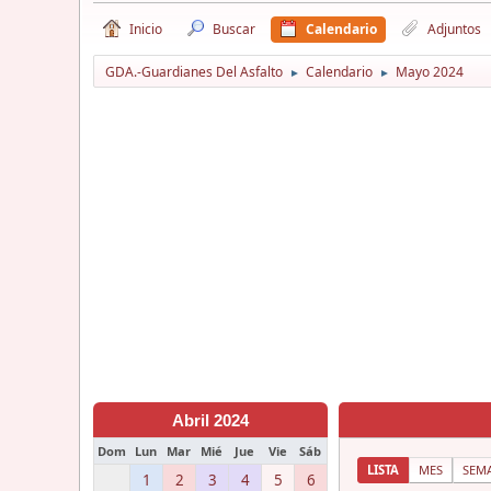
Inicio
Buscar
Calendario
Adjuntos
GDA.-Guardianes Del Asfalto
Calendario
Mayo 2024
►
►
Abril 2024
Dom
Lun
Mar
Mié
Jue
Vie
Sáb
LISTA
MES
SEM
1
2
3
4
5
6