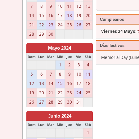
7
8
9
10
11
12
13
14
15
16
17
18
19
20
Cumpleaños
21
22
23
24
25
26
27
Viernes 24 Mayo
:
28
29
30
Días festivos
Mayo 2024
Dom
Lun
Mar
Mié
Jue
Vie
Sáb
Memorial Day (Lun
1
2
3
4
5
6
7
8
9
10
11
12
13
14
15
16
17
18
19
20
21
22
23
24
25
26
27
28
29
30
31
Junio 2024
Dom
Lun
Mar
Mié
Jue
Vie
Sáb
1