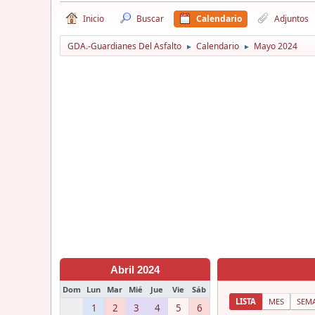
Inicio
Buscar
Calendario
Adjuntos
GDA.-Guardianes Del Asfalto
Calendario
Mayo 2024
►
►
Abril 2024
Dom
Lun
Mar
Mié
Jue
Vie
Sáb
LISTA
MES
SEM
1
2
3
4
5
6