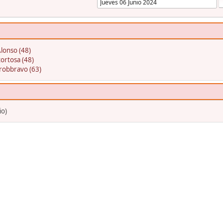
lonso (48)
ortosa (48)
robbravo (63)
io)