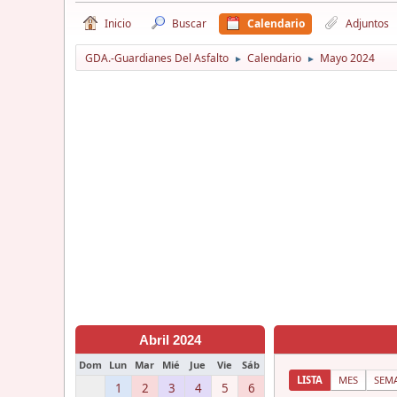
Inicio
Buscar
Calendario
Adjuntos
GDA.-Guardianes Del Asfalto
Calendario
Mayo 2024
►
►
Abril 2024
Dom
Lun
Mar
Mié
Jue
Vie
Sáb
LISTA
MES
SEM
1
2
3
4
5
6