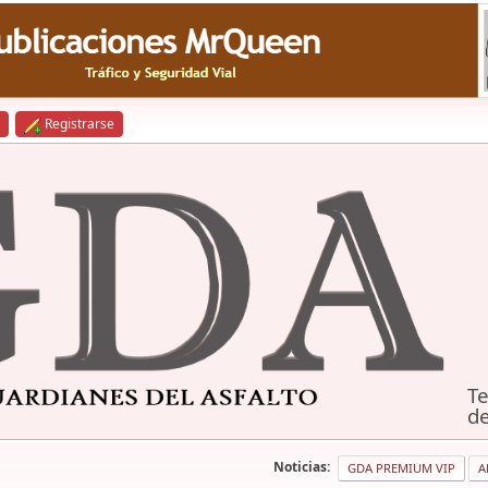
Registrarse
Te
de
Noticias:
GDA PREMIUM VIP
A