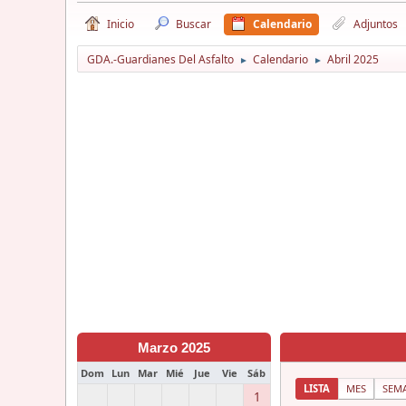
Inicio
Buscar
Calendario
Adjuntos
GDA.-Guardianes Del Asfalto
Calendario
Abril 2025
►
►
Marzo 2025
Dom
Lun
Mar
Mié
Jue
Vie
Sáb
LISTA
MES
SEM
1