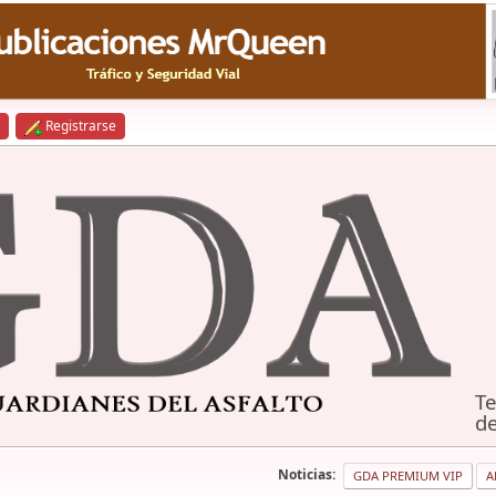
Registrarse
Te
de
Noticias:
GDA PREMIUM VIP
A