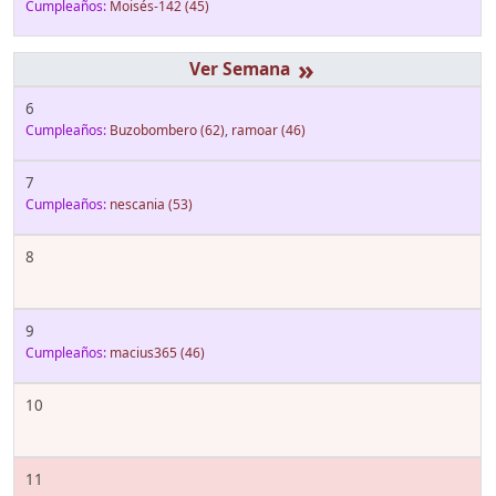
Cumpleaños:
Moisés-142
(45)
»
6
Cumpleaños:
Buzobombero
(62)
,
ramoar
(46)
7
Cumpleaños:
nescania
(53)
8
9
Cumpleaños:
macius365
(46)
10
11