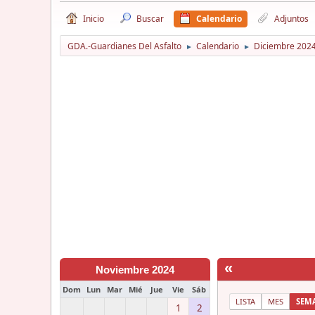
Inicio
Buscar
Calendario
Adjuntos
GDA.-Guardianes Del Asfalto
Calendario
Diciembre 202
►
►
«
Noviembre 2024
Dom
Lun
Mar
Mié
Jue
Vie
Sáb
LISTA
MES
SEM
1
2