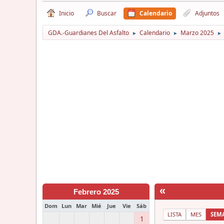
Inicio
Buscar
Calendario
Adjuntos
GDA.-Guardianes Del Asfalto
Calendario
Marzo 2025
►
►
►
«
Febrero 2025
Dom
Lun
Mar
Mié
Jue
Vie
Sáb
LISTA
MES
SEM
1