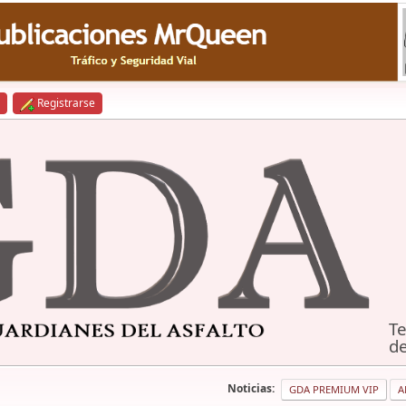
Registrarse
Te
de
Noticias:
GDA PREMIUM VIP
A