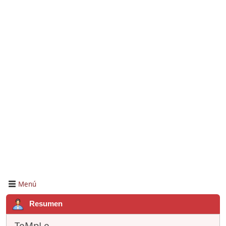
Menú
Resumen
TeMpLe