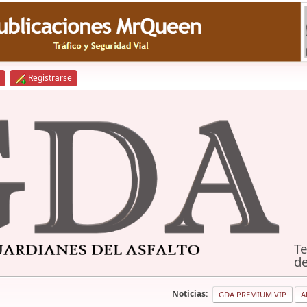
Registrarse
Te
de
Noticias:
GDA PREMIUM VIP
A