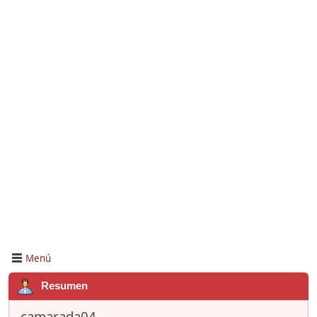
Menú
Resumen
camarada04