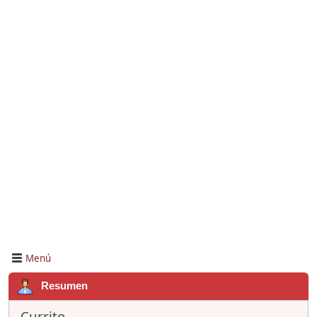
Menú
Resumen
Currito