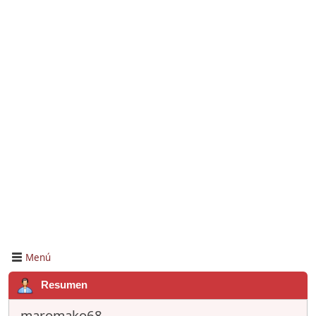
Menú
Resumen
maromako68