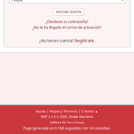
¿Olvidaste tu contraseña?
¿No te ha llegado el correo de activación?
¿No tienes cuenta?
Regístrate
.
|
|
Ayuda
Reglas y Términos
Ir Arriba ▲
,
SMF 2.1.6 © 2025
Simple Machines
for
SMFAds
Free Forums
Page generada en 0.168 segundos con 14 consultas.