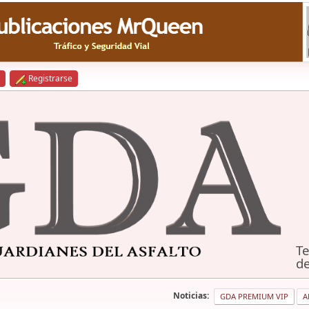
Registrarse
Te
de
Noticias:
GDA PREMIUM VIP
A