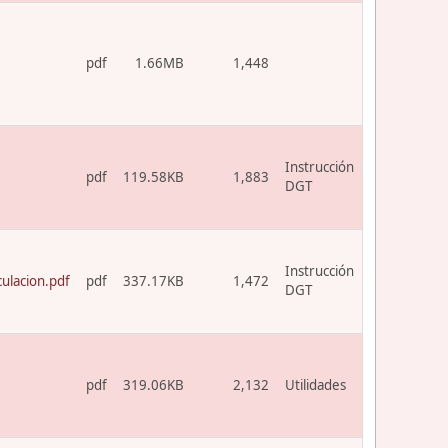
pdf
1.66MB
1,448
Instrucción
pdf
119.58KB
1,883
DGT
Instrucción
ulacion.pdf
pdf
337.17KB
1,472
DGT
pdf
319.06KB
2,132
Utilidades