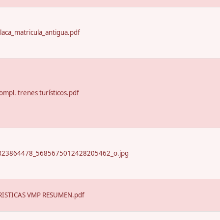
laca_matricula_antigua.pdf
ompl. trenes turísticos.pdf
23864478_5685675012428205462_o.jpg
ISTICAS VMP RESUMEN.pdf