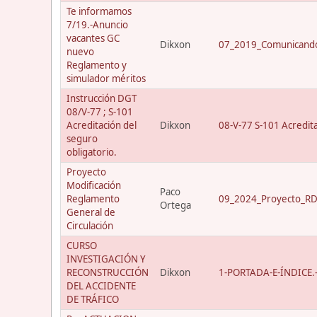
Te informamos
7/19.-Anuncio
vacantes GC
Dikxon
07_2019_Comunicando
nuevo
Reglamento y
simulador méritos
Instrucción DGT
08/V-77 ; S-101
Acreditación del
Dikxon
08-V-77 S-101 Acredit
seguro
obligatorio.
Proyecto
Modificación
Paco
Reglamento
09_2024_Proyecto_RD_
Ortega
General de
Circulación
CURSO
INVESTIGACIÓN Y
RECONSTRUCCIÓN
Dikxon
1-PORTADA-E-ÍNDICE.-C
DEL ACCIDENTE
DE TRÁFICO