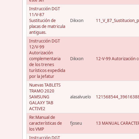
Instrucción DGT
11/V-87
Sustitución de
Dikxon
11_V_87_Sustitucion_p
placas de matricula
antiguas.
Instrucción DGT
12/V-99
Autorización
complementaria
Dikxon
12-V-99 Autorización c
de los trenes
turísticos expedida
por la Jefatur
Nuevas TABLETS
TRAMO 2020
SAMSUNG
alasalvuelo
121568544_39616388
GALAXY TAB
ACTIVE2
Re:Manual de
características de
fjoseu
13 MANUAL CARACTER
los VMP
Instrucción DGT