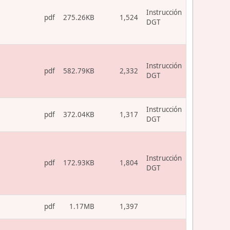
Instrucción
pdf
275.26KB
1,524
DGT
Instrucción
pdf
582.79KB
2,332
DGT
Instrucción
pdf
372.04KB
1,317
DGT
Instrucción
pdf
172.93KB
1,804
DGT
pdf
1.17MB
1,397