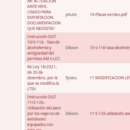
Re: ACTUACION
ANTE VEHI.
USADO PARA
pitutis
10-Placas-verdes.pdf
EXPORTACION.
DOCUMENTACION
QUE NECESITA?
Instrucción DGT
10/S-116.- Tasa de
alcoholemia y
Dikxon
10-s-116-tasa-alcohol
antigüedad del
permiso AM o LCC.
Re:Ley 18/2021,
de 20 de
diciembre, por la
fjoseu
11 MODIFICACION LEY
que se modifica la
LTSV.
Instrucción DGT
11/S-126.-
Utilización del aseo
por los viajeros de
Dikxon
11-S-126 utilización a
autobuses
equipados con
este ser