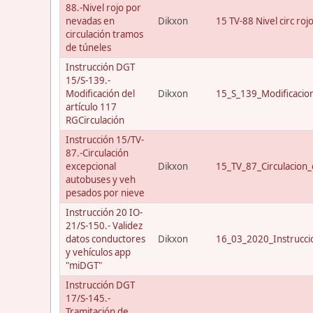
88.-Nivel rojo por
nevadas en
Dikxon
15 TV-88 Nivel circ roj
circulación tramos
de túneles
Instrucción DGT
15/S-139.-
Modificación del
Dikxon
15_S_139_Modificacio
artículo 117
RGCirculación
Instrucción 15/TV-
87.-Circulación
excepcional
Dikxon
15_TV_87_Circulacion_
autobuses y veh
pesados por nieve
Instrucción 20 IO-
21/S-150.- Validez
datos conductores
Dikxon
16_03_2020_Instrucci
y vehículos app
"miDGT"
Instrucción DGT
17/S-145.-
Tramitación de