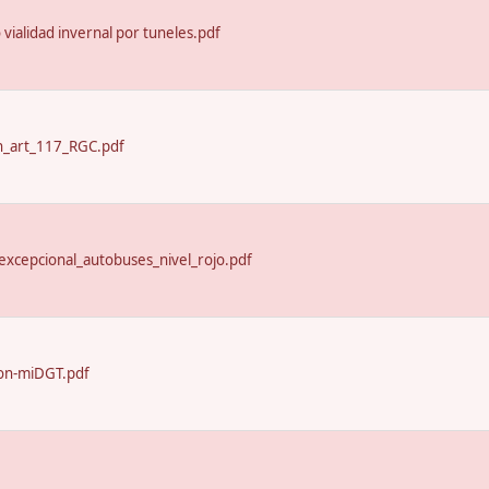
o vialidad invernal por tuneles.pdf
n_art_117_RGC.pdf
excepcional_autobuses_nivel_rojo.pdf
on-miDGT.pdf