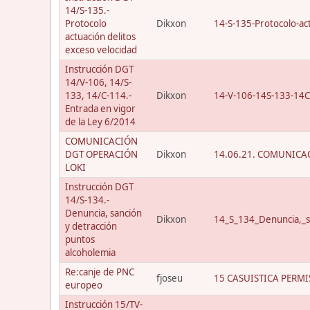
14/S-135.-
Protocolo
Dikxon
14-S-135-Protocolo-act
actuación delitos
exceso velocidad
Instrucción DGT
14/V-106, 14/S-
133, 14/C-114.-
Dikxon
14-V-106-14S-133-14C
Entrada en vigor
de la Ley 6/2014
COMUNICACIÓN
DGT OPERACIÓN
Dikxon
14.06.21. COMUNICAC
LOKI
Instrucción DGT
14/S-134.-
Denuncia, sanción
Dikxon
14_S_134_Denuncia,_s
y detracción
puntos
alcoholemia
Re:canje de PNC
fjoseu
15 CASUISTICA PERMI
europeo
Instrucción 15/TV-