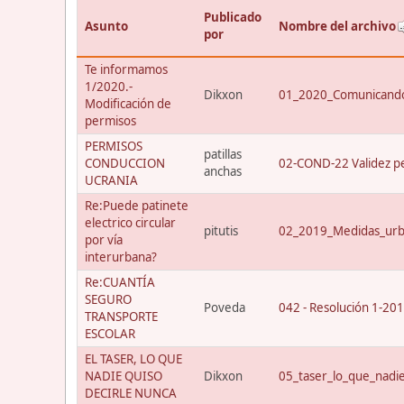
Publicado
Asunto
Nombre del archivo
por
Te informamos
1/2020.-
Dikxon
01_2020_Comunicando
Modificación de
permisos
PERMISOS
patillas
CONDUCCION
02-COND-22 Validez p
anchas
UCRANIA
Re:Puede patinete
electrico circular
pitutis
02_2019_Medidas_urba
por vía
interurbana?
Re:CUANTÍA
SEGURO
Poveda
042 - Resolución 1-20
TRANSPORTE
ESCOLAR
EL TASER, LO QUE
NADIE QUISO
Dikxon
05_taser_lo_que_nadi
DECIRLE NUNCA