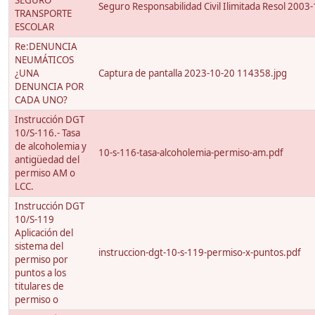
SEGURO
Seguro Responsabilidad Civil Ilimitada Resol 2003
TRANSPORTE
ESCOLAR
Re:DENUNCIA
NEUMÁTICOS
¿UNA
Captura de pantalla 2023-10-20 114358.jpg
DENUNCIA POR
CADA UNO?
Instrucción DGT
10/S-116.- Tasa
de alcoholemia y
10-s-116-tasa-alcoholemia-permiso-am.pdf
antigüedad del
permiso AM o
LCC.
Instrucción DGT
10/S-119
Aplicación del
sistema del
instruccion-dgt-10-s-119-permiso-x-puntos.pdf
permiso por
puntos a los
titulares de
permiso o