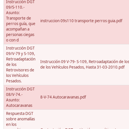
Instrucción DGT
09/S-110.-
Asunto:
Transporte de
instruccion 09s110 transporte perros guia.pdf
perros guía, que
acompañan a
personas ciegas
o con d
Instrucción DGT
09/V-79 y S-109,
Retroadaptación
Instrucción 09 V-79- S-109, Retroadaptación de lo
de los
de los Vehículos Pesados, Hasta 31-03-2010.pdf
Retrovisores de
los Vehículos
Pesados.
Instrucción DGT
08/V-74.-
8-V-74 Autocaravanas.pdf
Asunto:
Autocaravanas
Respuesta DGT
sobre anomalías
en los