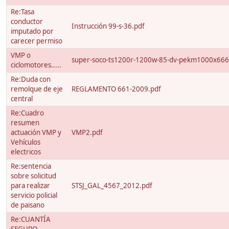
Re:Tasa
conductor
Instrucción 99-s-36.pdf
imputado por
carecer permiso
VMP o
super-soco-ts1200r-1200w-85-dv-pekm1000x66
ciclomotores.....
Re:Duda con
remolque de eje
REGLAMENTO 661-2009.pdf
central
Re:Cuadro
resumen
actuación VMP y
VMP2.pdf
Vehículos
electricos
Re:sentencia
sobre solicitud
para realizar
STSJ_GAL_4567_2012.pdf
servicio policial
de paisano
Re:CUANTÍA