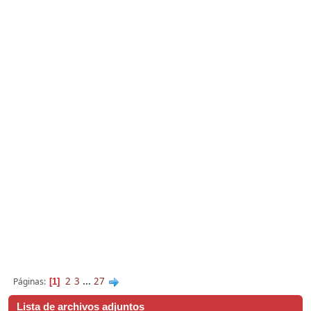
2
3
...
27
Páginas
1
Lista de archivos adjuntos