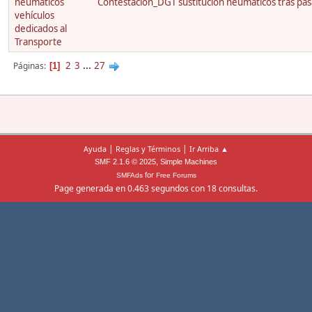
neumáticos
Contestación_DGT sustitución neumáticos tras pas
vehículos
dedicados al
Transporte
2
3
...
27
Páginas
1
|
|
Ayuda
Reglas y Términos
Ir Arriba ▲
,
SMF 2.1.6 © 2025
Simple Machines
for
SMFAds
Free Forums
Page generada en 0.463 segundos con 18 consultas.