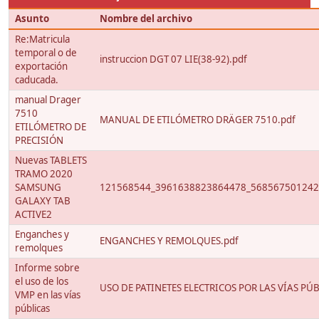
Asunto
Nombre del archivo
Re:Matricula
temporal o de
instruccion DGT 07 LIE(38-92).pdf
exportación
caducada.
manual Drager
7510
MANUAL DE ETILÓMETRO DRÄGER 7510.pdf
ETILÓMETRO DE
PRECISIÓN
Nuevas TABLETS
TRAMO 2020
SAMSUNG
121568544_3961638823864478_568567501242
GALAXY TAB
ACTIVE2
Enganches y
ENGANCHES Y REMOLQUES.pdf
remolques
Informe sobre
el uso de los
USO DE PATINETES ELECTRICOS POR LAS VÍAS PÚB
VMP en las vías
públicas