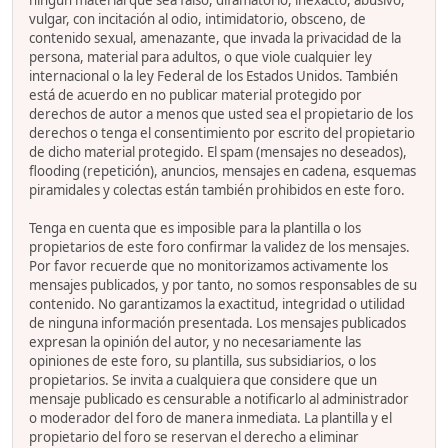
ningún material que sea falso, difamatorio, inexacto, abusivo,
vulgar, con incitación al odio, intimidatorio, obsceno, de
contenido sexual, amenazante, que invada la privacidad de la
persona, material para adultos, o que viole cualquier ley
internacional o la ley Federal de los Estados Unidos. También
está de acuerdo en no publicar material protegido por
derechos de autor a menos que usted sea el propietario de los
derechos o tenga el consentimiento por escrito del propietario
de dicho material protegido. El spam (mensajes no deseados),
flooding (repetición), anuncios, mensajes en cadena, esquemas
piramidales y colectas están también prohibidos en este foro.
Tenga en cuenta que es imposible para la plantilla o los
propietarios de este foro confirmar la validez de los mensajes.
Por favor recuerde que no monitorizamos activamente los
mensajes publicados, y por tanto, no somos responsables de su
contenido. No garantizamos la exactitud, integridad o utilidad
de ninguna información presentada. Los mensajes publicados
expresan la opinión del autor, y no necesariamente las
opiniones de este foro, su plantilla, sus subsidiarios, o los
propietarios. Se invita a cualquiera que considere que un
mensaje publicado es censurable a notificarlo al administrador
o moderador del foro de manera inmediata. La plantilla y el
propietario del foro se reservan el derecho a eliminar