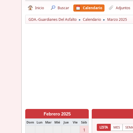
Inicio
Buscar
Calendario
Adjuntos
GDA.-Guardianes Del Asfalto
Calendario
Marzo 2025
►
►
Febrero 2025
Dom
Lun
Mar
Mié
Jue
Vie
Sáb
LISTA
MES
SEM
1