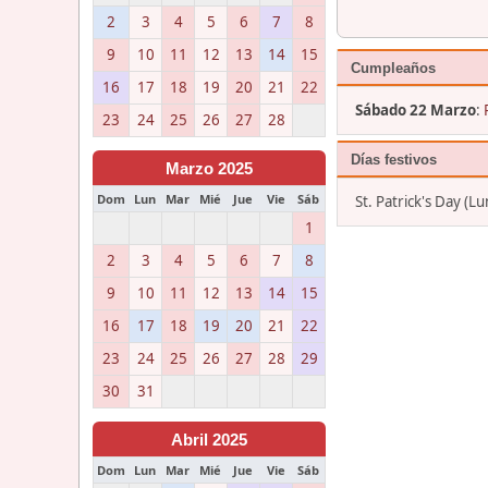
2
3
4
5
6
7
8
9
10
11
12
13
14
15
Cumpleaños
16
17
18
19
20
21
22
Sábado 22 Marzo
:
23
24
25
26
27
28
Días festivos
Marzo 2025
Dom
Lun
Mar
Mié
Jue
Vie
Sáb
St. Patrick's Day (
1
2
3
4
5
6
7
8
9
10
11
12
13
14
15
16
17
18
19
20
21
22
23
24
25
26
27
28
29
30
31
Abril 2025
Dom
Lun
Mar
Mié
Jue
Vie
Sáb