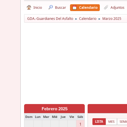
Inicio
Buscar
Calendario
Adjuntos
GDA.-Guardianes Del Asfalto
Calendario
Marzo 2025
►
►
Febrero 2025
Dom
Lun
Mar
Mié
Jue
Vie
Sáb
LISTA
MES
SEM
1