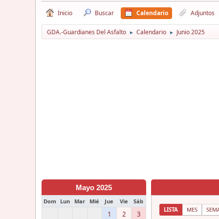
Inicio
Buscar
Calendario
Adjuntos
GDA.-Guardianes Del Asfalto
Calendario
Junio 2025
►
►
Mayo 2025
Dom
Lun
Mar
Mié
Jue
Vie
Sáb
LISTA
MES
SEM
1
2
3