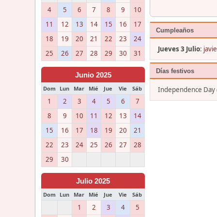
4
5
6
7
8
9
10
11
12
13
14
15
16
17
Cumpleaños
18
19
20
21
22
23
24
Jueves 3 Julio
:
javie
25
26
27
28
29
30
31
Días festivos
Junio 2025
Dom
Lun
Mar
Mié
Jue
Vie
Sáb
Independence Day (V
1
2
3
4
5
6
7
8
9
10
11
12
13
14
15
16
17
18
19
20
21
22
23
24
25
26
27
28
29
30
Julio 2025
Dom
Lun
Mar
Mié
Jue
Vie
Sáb
1
2
3
4
5