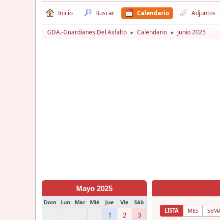
Inicio
Buscar
Calendario
Adjuntos
GDA.-Guardianes Del Asfalto
Calendario
Junio 2025
►
►
Mayo 2025
Dom
Lun
Mar
Mié
Jue
Vie
Sáb
LISTA
MES
SEM
1
2
3